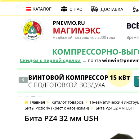
КАТАЛОГ
О НАС
ДОСТАВКА
PNEVMO.RU
ВСЁ
МАГИМЭКС
Надёжный поставщик с 2000 года
Время 
КОМПРЕССОРНО-ВЫГОД
Скидки с первой сделки
→ почта
winwin@pnevm
Главная
Каталог товаров
Пневматический инстру
Биты Pozidriv (крест с насечками)
Бита PZ4 32 мм USH
Бита PZ4 32 мм USH