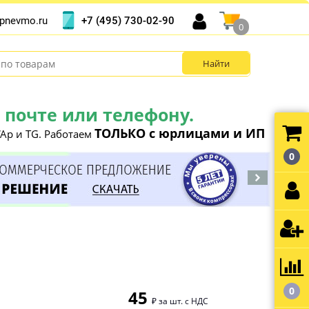
+7 (495) 730-02-90
pnevmo.ru
0
почте или телефону.
ТОЛЬКО с юрлицами и ИП
Ap и TG. Работаем
0
0
45
₽ за шт. с НДС