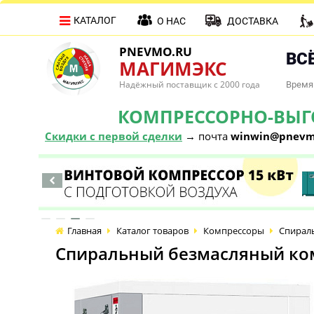
КАТАЛОГ
О НАС
ДОСТАВКА
PNEVMO.RU
ВСЁ
МАГИМЭКС
Надёжный поставщик с 2000 года
Время 
КОМПРЕССОРНО-ВЫГОД
Скидки с первой сделки
→ почта
winwin@pnevm
Главная
Каталог товаров
Компрессоры
Спираль
Спиральный безмасляный компр