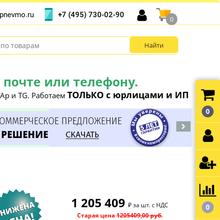
+7 (495) 730-02-90
pnevmo.ru
0
почте или телефону.
ТОЛЬКО с юрлицами и ИП
Ap и TG. Работаем
0
1 205 409
₽ за шт. с НДС
0
Старая цена
1205409,00 руб.