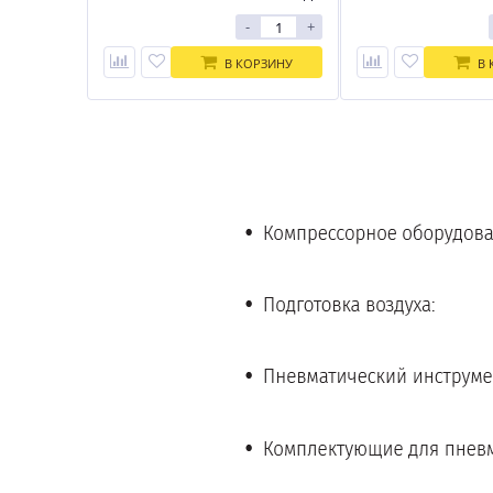
-
+
В КОРЗИНУ
В 