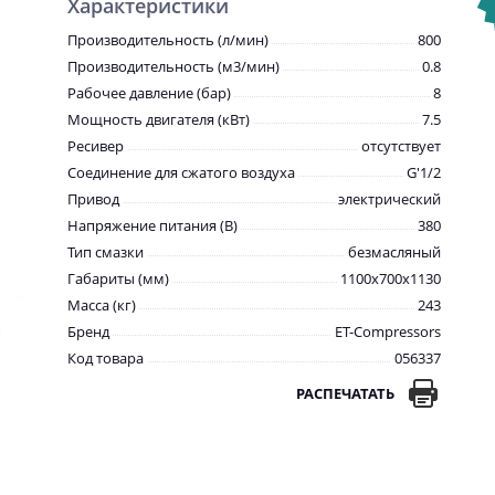
Характеристики
Производительность (л/мин)
800
Производительность (м3/мин)
0.8
Рабочее давление (бар)
8
Мощность двигателя (кВт)
7.5
Ресивер
отсутствует
Соединение для сжатого воздуха
G'1/2
Привод
электрический
Напряжение питания (В)
380
Тип смазки
безмасляный
Габариты (мм)
1100x700x1130
Масса (кг)
243
Бренд
ET-Compressors
Код товара
056337
РАСПЕЧАТАТЬ