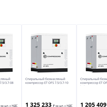
сляный
Спиральный безмасляный
Спиральный без
.5/3.7-08
компрессор ET OFS 7.5/3.7-10
компрессор ET OFS
belt
1 325 233
1 205 40
₽
за шт. с НДС
₽
за шт. с НДС