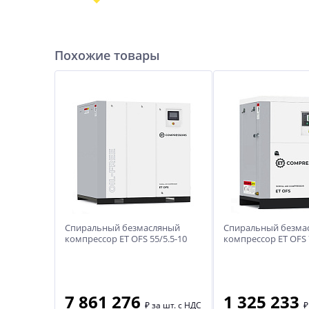
Похожие товары
Спиральный безмасляный
Спиральный безма
компрессор ET OFS 55/5.5-10
компрессор ET OFS 7
PM
7 861 276
1 325 233
₽
за шт. с НДС