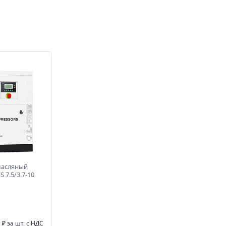
масляный
 7.5/3.7-10
9
₽
за шт. с НДС