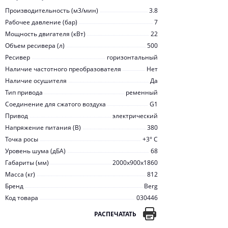
Производительность (м3/мин)
3.8
Рабочее давление (бар)
7
Мощность двигателя (кВт)
22
Объем ресивера (л)
500
Ресивер
горизонтальный
Наличие частотного преобразователя
Нет
Наличие осушителя
Да
Тип привода
ременный
Соединение для сжатого воздуха
G1
Привод
электрический
Напряжение питания (В)
380
Точка росы
+3° С
Уровень шума (дБА)
68
Габариты (мм)
2000x900x1860
Масса (кг)
812
Бренд
Berg
Код товара
030446
РАСПЕЧАТАТЬ