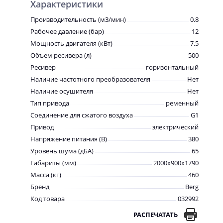
Характеристики
Производительность (м3/мин)
0.8
Рабочее давление (бар)
12
Мощность двигателя (кВт)
7.5
Объем ресивера (л)
500
Ресивер
горизонтальный
Наличие частотного преобразователя
Нет
Наличие осушителя
Нет
Тип привода
ременный
Соединение для сжатого воздуха
G1
Привод
электрический
Напряжение питания (В)
380
Уровень шума (дБА)
65
Габариты (мм)
2000x900x1790
Масса (кг)
460
Бренд
Berg
Код товара
032992
РАСПЕЧАТАТЬ