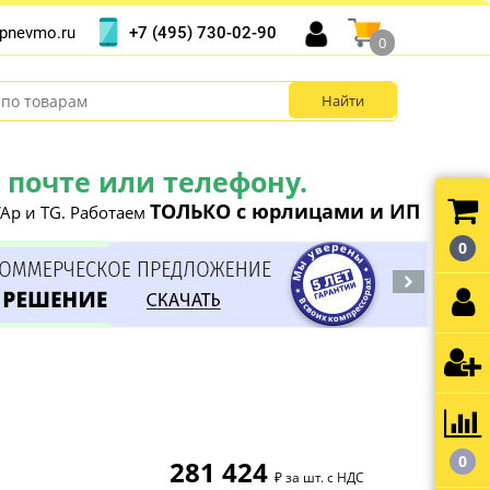
+7 (495) 730-02-90
pnevmo.ru
0
почте или телефону.
ТОЛЬКО с юрлицами и ИП
Ap и TG. Работаем
0
0
281 424
₽ за шт. с НДС