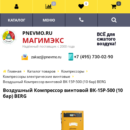
0
0
0
КАТАЛОГ
МЕНЮ
PNEVMO.RU
ВСЁ для
МАГИМЭКС
сжатого
воздуха!
Надёжный поставщик с 2000 года
+7 (495) 730-02-90
zakaz@pnevmo.ru
Главная
Каталог товаров
Компрессоры
Компрессоры электрические винтовые
Воздушный Компрессор винтовой ВК-15Р-500 (10 бар) BERG
Воздушный Компрессор винтовой ВК-15Р-500 (10
бар) BERG