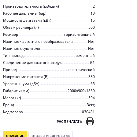
Производительность (м3/мин)
2
Рабочее давление (бар)
10
Мощность двигателя (кВт)
15
Объем ресивера (л)
500
Ресивер
горизонтальный
Наличие частотного преобразователя
Нет
Наличие осушителя
Нет
Тип привода
ременный
Соединение для сжатого воздуха
G1
Привод
электрический
Напряжение питания (В)
380
Уровень шума (дБА)
65
Габариты (мм)
2000x900x1830
Масса (кг)
594
Бренд
Berg
Код товара
030431
РАСПЕЧАТАТЬ
ОПИСАНИЕ
ОТЗЫВЫ И ВОПРОСЫ
(0)