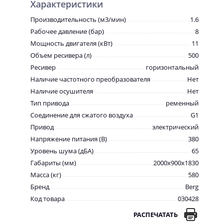
Характеристики
Производительность (м3/мин)
1.6
Рабочее давление (бар)
8
Мощность двигателя (кВт)
11
Объем ресивера (л)
500
Ресивер
горизонтальный
Наличие частотного преобразователя
Нет
Наличие осушителя
Нет
Тип привода
ременный
Соединение для сжатого воздуха
G1
Привод
электрический
Напряжение питания (В)
380
Уровень шума (дБА)
65
Габариты (мм)
2000x900x1830
Масса (кг)
580
Бренд
Berg
Код товара
030428
РАСПЕЧАТАТЬ