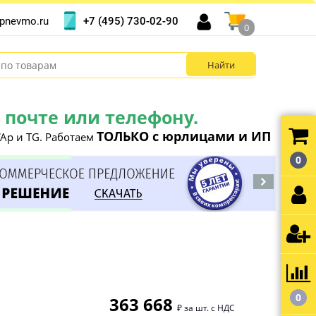
+7 (495) 730-02-90
pnevmo.ru
0
почте или телефону.
ТОЛЬКО с юрлицами и ИП
Ap и TG. Работаем
0
0
363 668
₽ за шт. с НДС