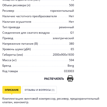
Объем ресивера (л)
500
Ресивер
горизонтальный
Наличие частотного преобразователя
Нет
Наличие осушителя
Нет
Тип привода
ременный
Соединение для сжатого воздуха
G1
Привод
электрический
Напряжение питания (В)
380
Уровень шума (дБА)
65
Габариты (мм)
2000x900x1830
Масса (кг)
594
Бренд
Berg
Код товара
033003
РАСПЕЧАТАТЬ
ОПИСАНИЕ
ОТЗЫВЫ И ВОПРОСЫ
(0)
Комплектация: винтовой компрессор, ресивер, предохранительный
клапан, манометр.