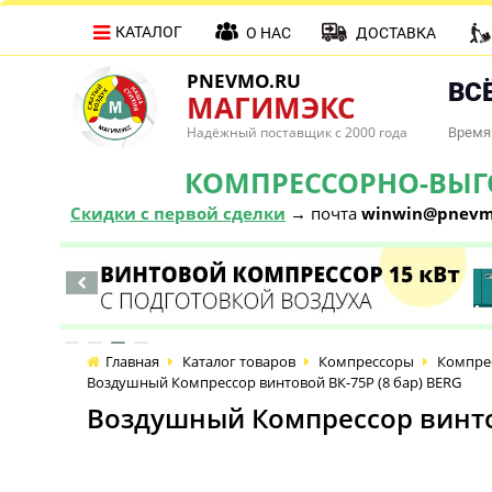
КАТАЛОГ
О НАС
ДОСТАВКА
PNEVMO.RU
ВСЁ
МАГИМЭКС
Надёжный поставщик с 2000 года
Время 
КОМПРЕССОРНО-ВЫГОД
Скидки с первой сделки
→ почта
winwin@pnevm
Главная
Каталог товаров
Компрессоры
Компре
Воздушный Компрессор винтовой ВК-75Р (8 бар) BERG
Воздушный Компрессор винтов