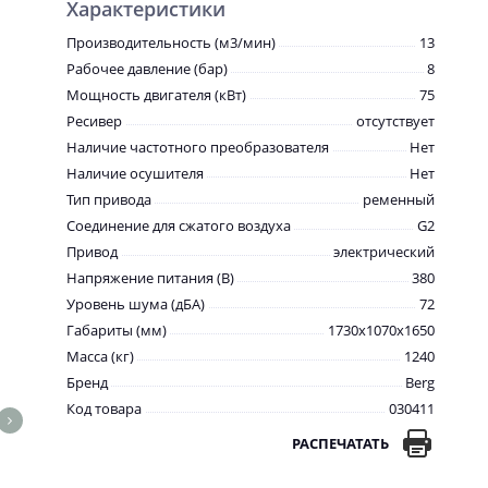
Характеристики
Производительность (м3/мин)
13
Рабочее давление (бар)
8
Мощность двигателя (кВт)
75
Ресивер
отсутствует
Наличие частотного преобразователя
Нет
Наличие осушителя
Нет
Тип привода
ременный
Соединение для сжатого воздуха
G2
Привод
электрический
Напряжение питания (В)
380
Уровень шума (дБА)
72
Габариты (мм)
1730x1070x1650
Масса (кг)
1240
Бренд
Berg
Код товара
030411
РАСПЕЧАТАТЬ