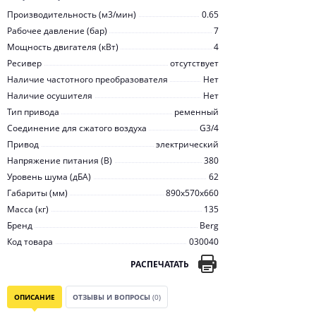
Производительность (м3/мин)
0.65
Рабочее давление (бар)
7
Мощность двигателя (кВт)
4
Ресивер
отсутствует
Наличие частотного преобразователя
Нет
Наличие осушителя
Нет
Тип привода
ременный
Соединение для сжатого воздуха
G3/4
Привод
электрический
Напряжение питания (В)
380
Уровень шума (дБА)
62
Габариты (мм)
890x570x660
Масса (кг)
135
Бренд
Berg
Код товара
030040
РАСПЕЧАТАТЬ
ОПИСАНИЕ
ОТЗЫВЫ И ВОПРОСЫ
(0)