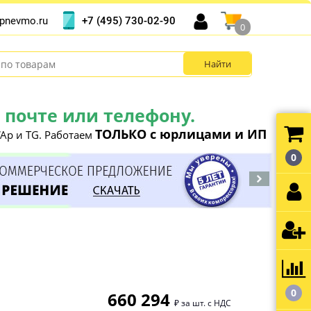
+7 (495) 730-02-90
pnevmo.ru
0
почте или телефону.
ТОЛЬКО с юрлицами и ИП
Ap и TG. Работаем
0
0
660 294
₽ за шт. с НДС