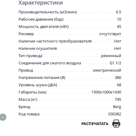
Характеристики
Производительность (м3/мин)
6.5
Рабочее давление (бар)
10
Мощность двигателя (кВт)
45
Ресивер
отсутствует
Наличие частотного преобразователя
Нет
Наличие осушителя
Нет
Тип привода
ременный
Соединение для сжатого воздуха
G1 1/2
Привод
электрический
Напряжение питания (В)
380
Уровень шума (дБА)
68
Габариты (мм)
1500x1000x1430
Масса (кг)
745
Бренд
Berg
Код товара
030382
РАСПЕЧАТАТЬ