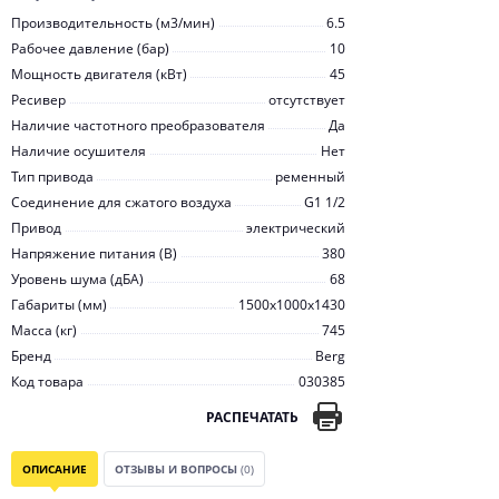
Производительность (м3/мин)
6.5
Рабочее давление (бар)
10
Мощность двигателя (кВт)
45
Ресивер
отсутствует
Наличие частотного преобразователя
Да
Наличие осушителя
Нет
Тип привода
ременный
Соединение для сжатого воздуха
G1 1/2
Привод
электрический
Напряжение питания (В)
380
Уровень шума (дБА)
68
Габариты (мм)
1500x1000x1430
Масса (кг)
745
Бренд
Berg
Код товара
030385
РАСПЕЧАТАТЬ
ОПИСАНИЕ
ОТЗЫВЫ И ВОПРОСЫ
(0)