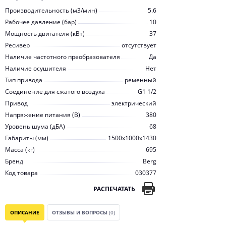
Производительность (м3/мин)
5.6
Рабочее давление (бар)
10
Мощность двигателя (кВт)
37
Ресивер
отсутствует
Наличие частотного преобразователя
Да
Наличие осушителя
Нет
Тип привода
ременный
Соединение для сжатого воздуха
G1 1/2
Привод
электрический
Напряжение питания (В)
380
Уровень шума (дБА)
68
Габариты (мм)
1500x1000x1430
Масса (кг)
695
Бренд
Berg
Код товара
030377
РАСПЕЧАТАТЬ
ОПИСАНИЕ
ОТЗЫВЫ И ВОПРОСЫ
(0)