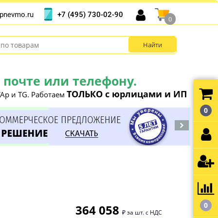
+7 (495) 730-02-90
pnevmo.ru
0
почте или телефону.
ТОЛЬКО с юрлицами и ИП
Ap и TG. Работаем
0
0
364 058
₽ за шт. с НДС