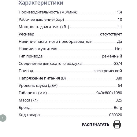
Характеристики
Производительность (м3/мин)
1.4
Рабочее давление (бар)
10
Мощность двигателя (кВт)
11
Ресивер
отсутствует
Наличие частотного преобразователя
Да
Наличие осушителя
Нет
Тип привода
ременный
Соединение для сжатого воздуха
G3/4
Привод
электрический
Напряжение питания (В)
380
Уровень шума (дБА)
64
Габариты (мм)
940x800x1080
Масса (кг)
325
Бренд
Berg
Код товара
030320
РАСПЕЧАТАТЬ