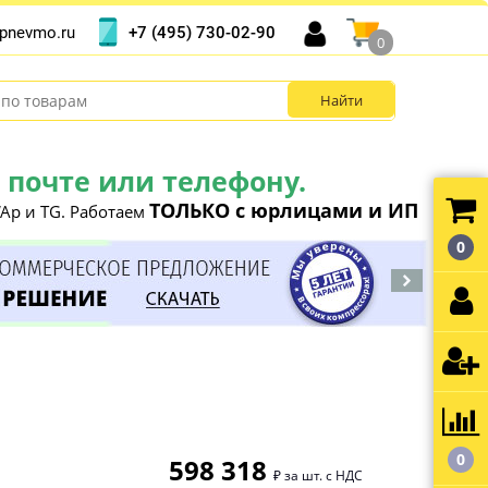
+7 (495) 730-02-90
pnevmo.ru
0
почте или телефону.
ТОЛЬКО с юрлицами и ИП
Ap и TG. Работаем
0
0
598 318
₽ за шт. с НДС