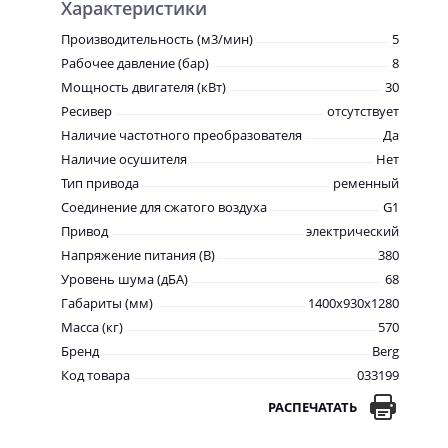
Характеристики
Производительность (м3/мин)
5
Рабочее давление (бар)
8
Мощность двигателя (кВт)
30
Ресивер
отсутствует
Наличие частотного преобразователя
Да
Наличие осушителя
Нет
Тип привода
ременный
Соединение для сжатого воздуха
G1
Привод
электрический
Напряжение питания (В)
380
Уровень шума (дБА)
68
Габариты (мм)
1400x930x1280
Масса (кг)
570
Бренд
Berg
Код товара
033199
РАСПЕЧАТАТЬ