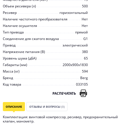
Объем ресивера (л)
500
Ресивер
горизонтальный
Наличие частотного преобразователя
Нет
Наличие осушителя
Нет
Тип привода
прямой
Соединение для сжатого воздуха
G1
Привод
электрический
Напряжение питания (В)
380
Уровень шума (дБА)
65
Габариты (мм)
2000x900x1830
Масса (кг)
594
Бренд
Berg
Код товара
033105
РАСПЕЧАТАТЬ
ОПИСАНИЕ
ОТЗЫВЫ И ВОПРОСЫ
(0)
Комплектация: винтовой компрессор, ресивер, предохранительный
клапан, манометр.