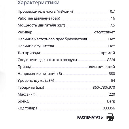
Характеристики
Производительность (м3/мин)
0.7
Рабочее давление (бар)
16
Мощность двигателя (кВт)
7.5
Ресивер
отсутствует
Наличие частотного преобразователя
Нет
Наличие осушителя
Нет
Тип привода
прямой
Соединение для сжатого воздуха
G3/4
Привод
электрический
Напряжение питания (В)
380
Уровень шума (дБА)
64
Габариты (мм)
860x730x970
Масса (кг)
220
Бренд
Berg
Код товара
033356
РАСПЕЧАТАТЬ