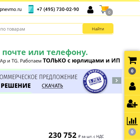
+7 (495) 730-02-90
pnevmo.ru
0
почте или телефону.
ТОЛЬКО с юрлицами и ИП
Ap и TG. Работаем
0
0
230 752
₽ за шт. с НДС