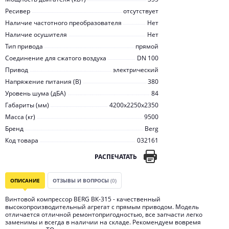
Ресивер
отсутствует
Наличие частотного преобразователя
Нет
Наличие осушителя
Нет
Тип привода
прямой
Соединение для сжатого воздуха
DN 100
Привод
электрический
Напряжение питания (В)
380
Уровень шума (дБА)
84
Габариты (мм)
4200x2250x2350
Масса (кг)
9500
Бренд
Berg
Код товара
032161
РАСПЕЧАТАТЬ
ОПИСАНИЕ
ОТЗЫВЫ И ВОПРОСЫ
(0)
Винтовой компрессор BERG ВК-315 - качественный
высокопроизводительный агрегат с прямым приводом. Модель
отличается отличной ремонтопригодностью, все запчасти легко
заменимы и всегда в наличии на складе. Рекомендуем вовремя