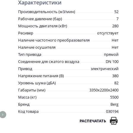
Характеристики
Производительность (м3/мин)
52
Рабочее давление (бар)
7
Мощность двигателя (кВт)
280
Ресивер
отсутствует
Наличие частотного преобразователя
Нет
Наличие осушителя
Нет
Тип привода
прямой
Соединение для сжатого воздуха
DN 100
Привод
электрический
Напряжение питания (В)
380
Уровень шума (дБА)
82
Габариты (мм)
3350x2200x2400
Масса (кг)
5500
Бренд
Berg
Код товара
030194
РАСПЕЧАТАТЬ