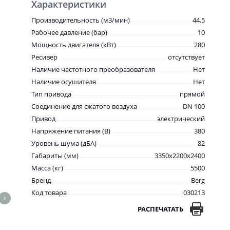
Характеристики
Производительность (м3/мин)
44.5
Рабочее давление (бар)
10
Мощность двигателя (кВт)
280
Ресивер
отсутствует
Наличие частотного преобразователя
Нет
Наличие осушителя
Нет
Тип привода
прямой
Соединение для сжатого воздуха
DN 100
Привод
электрический
Напряжение питания (В)
380
Уровень шума (дБА)
82
Габариты (мм)
3350x2200x2400
Масса (кг)
5500
Бренд
Berg
Код товара
030213
РАСПЕЧАТАТЬ