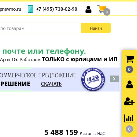
+7 (495) 730-02-90
pnevmo.ru
0
почте или телефону.
ТОЛЬКО с юрлицами и ИП
Ap и TG. Работаем
0
0
5 488 159
₽ за шт. с НДС