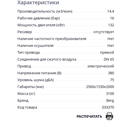
Характеристики
Производительность (м3/мин)
14.4
Рабочее давление (бар)
16
Мощность двигателя (кВт)
132
Ресивер
отсутствует
Наличие частотного преобразователя
Нет
Наличие осушителя
Нет
Тип привода
прямой
Соединение для сжатого воздуха
DN 65
Привод
электрический
Напряжение питания (В)
380
Уровень шума (дБА)
75
Габариты (мм)
2560x1530x2000
Масса (кг)
3100
Бренд
Berg
Код товара
033370
РАСПЕЧАТАТЬ