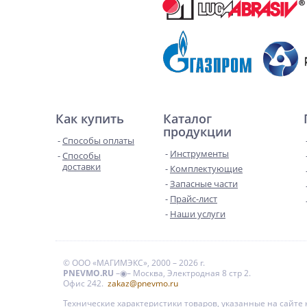
Как купить
Каталог
продукции
Способы оплаты
Инструменты
Способы
доставки
Комплектующие
Запасные части
Прайс-лист
Наши услуги
© ООО «МАГИМЭКС», 2000 – 2026 г.
PNEVMO.RU
–◉– Москва, Электродная 8 стр 2.
Офис 242.
zakaz@pnevmo.ru
Технические характеристики товаров, указанные на сайт