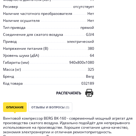
Ресивер
отсутствует
Наличие частотного преобразователя
Нет
Наличие осушителя
Нет
Тип привода
прямой
Соединение для сжатого воздуха
G3/4
Привод
электрический
Напряжение питания (В)
380
Уровень шума (дБА)
64
Габариты (мм)
940x800x1080
Масса (кг)
325
Бренд
Berg
Код товара
032189
РАСПЕЧАТАТЬ
ОПИСАНИЕ
ОТЗЫВЫ И ВОПРОСЫ
(0)
Винтовой компрессор BERG ВК-160 - современный мощный агрегат для
производства сжатого воздуха. Идеально подойдёт для непрерывного
использования на производстве. Хорошее сочетание цена-качество,
экономия электроэнергии и отличная ремонтопригодность.