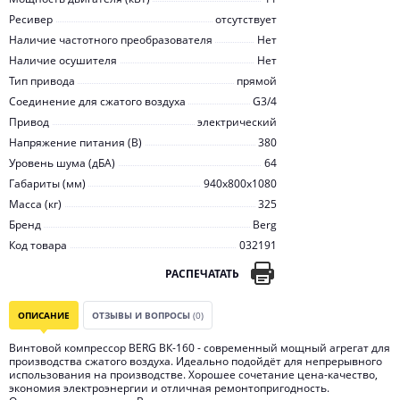
Ресивер
отсутствует
Наличие частотного преобразователя
Нет
Наличие осушителя
Нет
Тип привода
прямой
Соединение для сжатого воздуха
G3/4
Привод
электрический
Напряжение питания (В)
380
Уровень шума (дБА)
64
Габариты (мм)
940x800x1080
Масса (кг)
325
Бренд
Berg
Код товара
032191
РАСПЕЧАТАТЬ
ОПИСАНИЕ
ОТЗЫВЫ И ВОПРОСЫ
(0)
Винтовой компрессор BERG ВК-160 - современный мощный агрегат для
производства сжатого воздуха. Идеально подойдёт для непрерывного
использования на производстве. Хорошее сочетание цена-качество,
экономия электроэнергии и отличная ремонтопригодность.