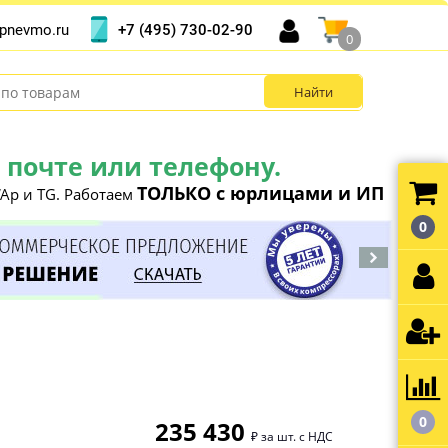
+7 (495) 730-02-90
pnevmo.ru
0
почте или телефону.
ТОЛЬКО с юрлицами и ИП
Ap и TG. Работаем
0
0
235 430
₽ за шт. с НДС