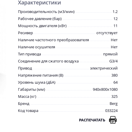
Характеристики
Производительность (м3/мин)
1.2
Рабочее давление (бар)
12
Мощность двигателя (кВт)
11
Ресивер
отсутствует
Наличие частотного преобразователя
Нет
Наличие осушителя
Нет
Тип привода
прямой
Соединение для сжатого воздуха
G3/4
Привод
электрический
Напряжение питания (В)
380
Уровень шума (дБА)
64
Габариты (мм)
940x800x1080
Масса (кг)
325
Бренд
Berg
Код товара
033224
РАСПЕЧАТАТЬ