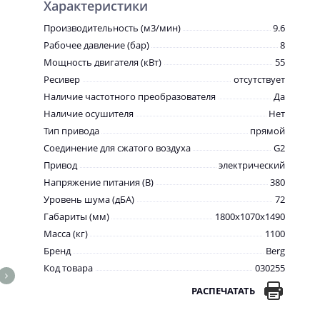
Характеристики
Производительность (м3/мин)
9.6
Рабочее давление (бар)
8
Мощность двигателя (кВт)
55
Ресивер
отсутствует
Наличие частотного преобразователя
Да
Наличие осушителя
Нет
Тип привода
прямой
Соединение для сжатого воздуха
G2
Привод
электрический
Напряжение питания (В)
380
Уровень шума (дБА)
72
Габариты (мм)
1800x1070x1490
Масса (кг)
1100
Бренд
Berg
Код товара
030255
РАСПЕЧАТАТЬ