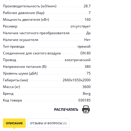
Производительность (м3/мин)
28.7
Рабочее давление (бар)
7
Мощность двигателя (кВт)
160
Ресивер
отсутствует
Наличие частотного преобразователя
Да
Наличие осушителя
Нет
Тип привода
прямой
Соединение для сжатого воздуха
DN 80
Привод
электрический
Напряжение питания (В)
380
Уровень шума (дБА)
75
Габариты (мм)
2660x1650x2000
Масса (кг)
3600
Бренд
Berg
Код товара
030185
РАСПЕЧАТАТЬ
ОПИСАНИЕ
ОТЗЫВЫ И ВОПРОСЫ
(0)