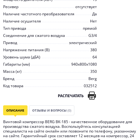
Ресивер
отсутствует
Наличие частотного преобразователя
Да
Наличие осушителя
Нет
Тип привода
прямой
Соединение для сжатого воздуха
G3/4
Привод
электрический
Напряжение питания (В)
380
Уровень шума (дБА)
64
Габариты (мм)
940x800x1080
Масса (кг)
350
Бренд
Berg
Код товара
032512
РАСПЕЧАТАТЬ
ОПИСАНИЕ
ОТЗЫВЫ И ВОПРОСЫ
(0)
Винтовой компрессор BERG ВК-185 - качественное оборудование для
производства сжатого воздуха. Воспользуйтесь консультацией
специалиста на сайте онлайн или позвоните по телефону, указанному
на сайте. Гарантийный срок составляет 12 месяцев на компрессор, 24