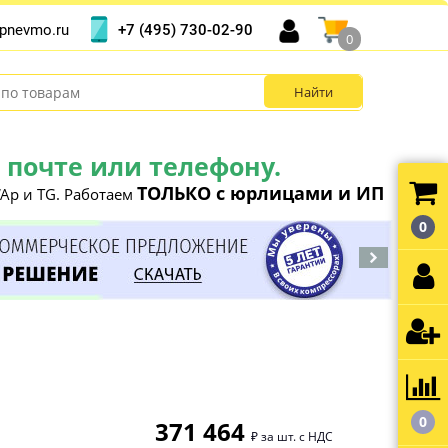
+7 (495) 730-02-90
pnevmo.ru
0
почте или телефону.
ТОЛЬКО с юрлицами и ИП
Ap и TG. Работаем
0
0
371 464
₽ за шт. с НДС