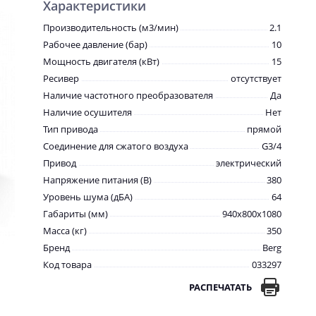
Характеристики
Производительность (м3/мин)
2.1
Рабочее давление (бар)
10
Мощность двигателя (кВт)
15
Ресивер
отсутствует
Наличие частотного преобразователя
Да
Наличие осушителя
Нет
Тип привода
прямой
Соединение для сжатого воздуха
G3/4
Привод
электрический
Напряжение питания (В)
380
Уровень шума (дБА)
64
Габариты (мм)
940x800x1080
Масса (кг)
350
Бренд
Berg
Код товара
033297
РАСПЕЧАТАТЬ