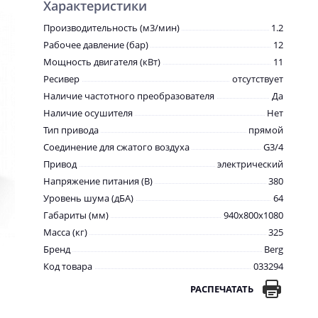
Характеристики
Производительность (м3/мин)
1.2
Рабочее давление (бар)
12
Мощность двигателя (кВт)
11
Ресивер
отсутствует
Наличие частотного преобразователя
Да
Наличие осушителя
Нет
Тип привода
прямой
Соединение для сжатого воздуха
G3/4
Привод
электрический
Напряжение питания (В)
380
Уровень шума (дБА)
64
Габариты (мм)
940x800x1080
Масса (кг)
325
Бренд
Berg
Код товара
033294
РАСПЕЧАТАТЬ