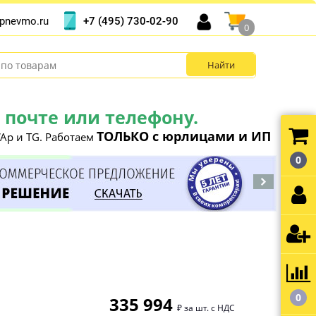
+7 (495) 730-02-90
pnevmo.ru
0
почте или телефону.
ТОЛЬКО с юрлицами и ИП
Ap и TG. Работаем
0
0
335 994
₽ за шт. с НДС