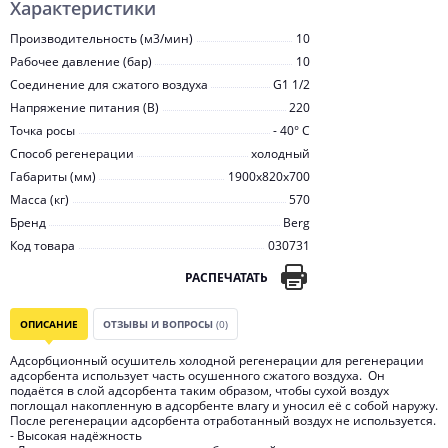
Характеристики
Производительность (м3/мин)
10
Рабочее давление (бар)
10
Соединение для сжатого воздуха
G1 1/2
Напряжение питания (В)
220
Точка росы
- 40° С
Способ регенерации
холодный
Габариты (мм)
1900x820x700
Масса (кг)
570
Бренд
Berg
Код товара
030731
РАСПЕЧАТАТЬ
ОПИСАНИЕ
ОТЗЫВЫ И ВОПРОСЫ
(0)
Адсорбционный осушитель холодной регенерации для регенерации
адсорбента использует часть осушенного сжатого воздуха. Он
подаётся в слой адсорбента таким образом, чтобы сухой воздух
поглощал накопленную в адсорбенте влагу и уносил её с собой наружу.
После регенерации адсорбента отработанный воздух не используется.
- Высокая надёжность