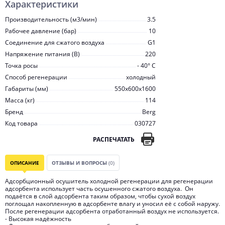
Характеристики
Производительность (м3/мин)
3.5
Рабочее давление (бар)
10
Соединение для сжатого воздуха
G1
Напряжение питания (В)
220
Точка росы
- 40° С
Способ регенерации
холодный
Габариты (мм)
550x600x1600
Масса (кг)
114
Бренд
Berg
Код товара
030727
РАСПЕЧАТАТЬ
ОПИСАНИЕ
ОТЗЫВЫ И ВОПРОСЫ
(0)
Адсорбционный осушитель холодной регенерации для регенерации
адсорбента использует часть осушенного сжатого воздуха. Он
подаётся в слой адсорбента таким образом, чтобы сухой воздух
поглощал накопленную в адсорбенте влагу и уносил её с собой наружу.
После регенерации адсорбента отработанный воздух не используется.
- Высокая надёжность